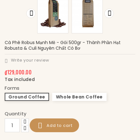


Cà Phê Robus Mạnh Mẽ - Gói 500gr - Thành Phần Hạt
Robusta & Culi Nguyên Chất Có Bơ
Write your review

₫129,000.00
Tax included
Forms
Ground Coffee
Whole Bean Coffee
Quantity

Add to cart