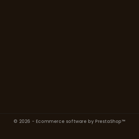
"Rey Cafe = Your Success"
Products

Our Company

Your Account

Store Information

© 2026 - Ecommerce software by PrestaShop™