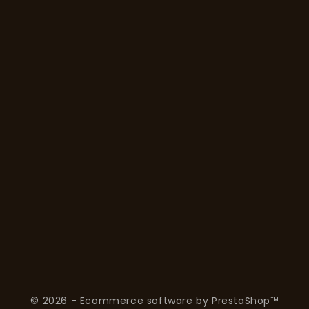
"Rey Cafe = Your Success"
Products

Our Company

Your Account

Store Information

© 2026 - Ecommerce software by PrestaShop™