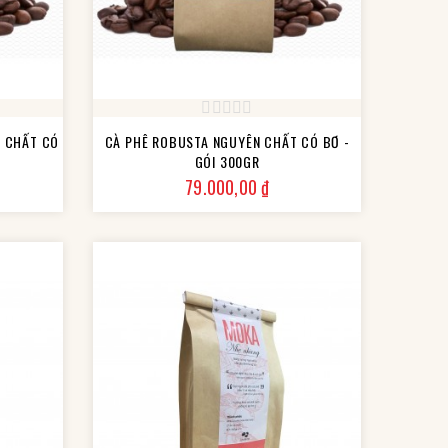
N CHẤT CÓ
CÀ PHÊ ROBUSTA NGUYÊN CHẤT CÓ BƠ -
GÓI 300GR
Giá
79.000,00 ₫