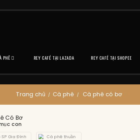
À PHÊ
REY CAFÉ TẠI LAZADA
REY CAFÉ TẠI SHOPEE

Trang chủ
Cà phê
Cà phê có bơ
ê Có Bơ
mục con