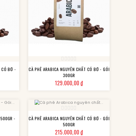
 CÓ BƠ -
CÀ PHÊ ARABICA NGUYÊN CHẤT CÓ BƠ - GÓI
300GR
Giá
129.000,00 ₫
 500GR -
CÀ PHÊ ARABICA NGUYÊN CHẤT CÓ BƠ - GÓI
500GR
Giá
215.000,00 ₫