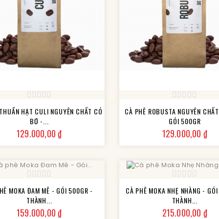
 THUẦN HẠT CULI NGUYÊN CHẤT CÓ
CÀ PHÊ ROBUSTA NGUYÊN CHẤT
BƠ -...
GÓI 500GR
Giá
Giá
129.000,00 ₫
129.000,00 ₫
HÊ MOKA ĐAM MÊ - GÓI 500GR -
CÀ PHÊ MOKA NHẸ NHÀNG - GÓI
THÀNH...
THÀNH...
Giá
Giá
159.000,00 ₫
215.000,00 ₫