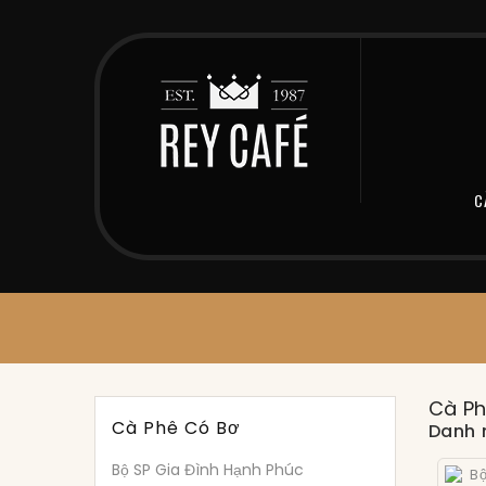
C
Cà Ph
Cà Phê Có Bơ
Danh 
Bộ SP Gia Đình Hạnh Phúc