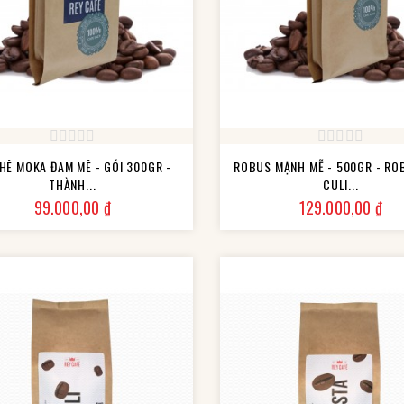
HÊ MOKA ĐAM MÊ - GÓI 300GR -
ROBUS MẠNH MẼ - 500GR - RO
THÀNH...
CULI...
Giá
Giá
99.000,00 ₫
129.000,00 ₫