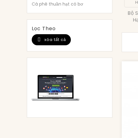
Cà phê thuần hạt có bơ
Bộ 
H
Lọc Theo
xóa tất cả
