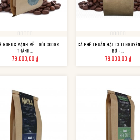
Ê ROBUS MẠNH MẼ - GÓI 300GR -
CÀ PHÊ THUẦN HẠT CULI NGUYÊ
THÀNH...
BƠ -...
Giá
Giá
79.000,00 ₫
79.000,00 ₫